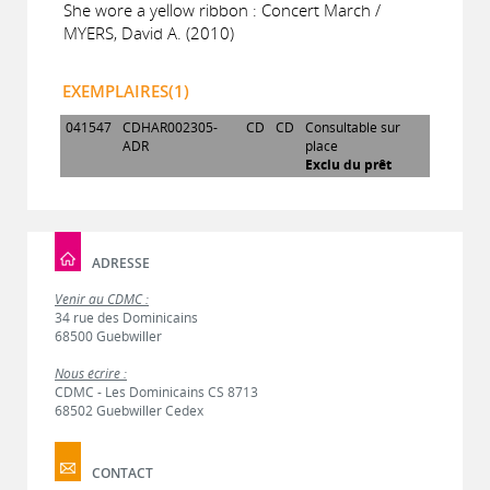
She wore a yellow ribbon : Concert March /
MYERS, David A. (2010)
EXEMPLAIRES(1)
041547
CDHAR002305-
CD
CD
Consultable sur
ADR
place
Exclu du prêt
ADRESSE
Venir au CDMC :
34 rue des Dominicains
68500 Guebwiller
Nous écrire :
CDMC - Les Dominicains CS 8713
68502 Guebwiller Cedex
CONTACT