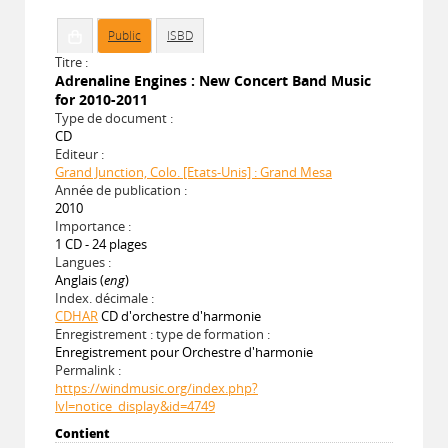
Public
ISBD
Titre :
Adrenaline Engines : New Concert Band Music
for 2010-2011
Type de document :
CD
Editeur :
Grand Junction, Colo. [Etats-Unis] : Grand Mesa
Année de publication :
2010
Importance :
1 CD - 24 plages
Langues :
Anglais (
eng
)
Index. décimale :
CDHAR
CD d'orchestre d'harmonie
Enregistrement : type de formation :
Enregistrement pour Orchestre d'harmonie
Permalink :
https://windmusic.org/index.php?
lvl=notice_display&id=4749
Contient