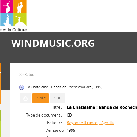
WINDMUSIC.ORG
>> Retour
La Chatelaine : Banda de Rochechouart (1999)
Public
ISBD
Titre :
La Chatelaine : Banda de Rochec
Type de document :
CD
Editeur :
Bayonne [France] : Agorila
Année de
1999