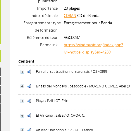
publication :
Importance :
20 plages
Index. décimale :
CDBAN
CD de Banda
Enregistrement : type
Enregistrement pour Banda
de formation :
Référence éditeur :
AGCD237
Permalink :
https://windmusic.org/index.php?
lvl=notice_display&id=4269
Contient
Furra furra : traditionnel navarrais / OSKORRI
Brisas del Moncayo : pasodoble / MORENO GOMEZ, Abel (0
Playa / PAILLOT, Eric
El Africano : salsa / OTCHOA, C.
Aguero : pasodoble / RIVATE, Franco