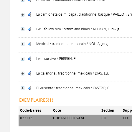
La camioneta de mi papa : traditionnel basque / PAILLOT, Er
I will follow him : rythm and blues / ALTMAN, Ludwig
Mexicali : traditionnel mexicain / NOLLA, Jorge
I will survive / PERREN, F.
La Calandria : traditionnel mexicain / DIAS, J.B.
El Ausente : traditionnel mexicain / CASTRO, C.
EXEMPLAIRES(1)
Code-barres
Cote
Section
Supp
022275
CDBAN000015-LAC
CD
CD