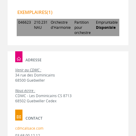
EXEMPLAIRES(1)
046623
210.231
Orchestre
Partition
Empruntable
NAU
d'Harmonie
pour
Disponible
orchestre
ADRESSE
Venir au CDMC :
34 rue des Dominicains
68500 Guebwiller
Nous écrire :
CDMC - Les Dominicains CS 8713
68502 Guebwiller Cedex
CONTACT
cdmcalsace.com
03 68 00 12 12