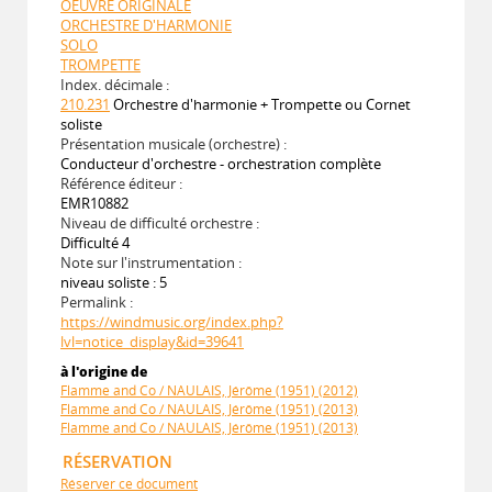
OEUVRE ORIGINALE
ORCHESTRE D'HARMONIE
SOLO
TROMPETTE
Index. décimale :
210.231
Orchestre d'harmonie + Trompette ou Cornet
soliste
Présentation musicale (orchestre) :
Conducteur d'orchestre - orchestration complète
Référence éditeur :
EMR10882
Niveau de difficulté orchestre :
Difficulté 4
Note sur l'instrumentation :
niveau soliste : 5
Permalink :
https://windmusic.org/index.php?
lvl=notice_display&id=39641
à l'origine de
Flamme and Co / NAULAIS, Jérôme (1951) (2012)
Flamme and Co / NAULAIS, Jérôme (1951) (2013)
Flamme and Co / NAULAIS, Jérôme (1951) (2013)
RÉSERVATION
Réserver ce document