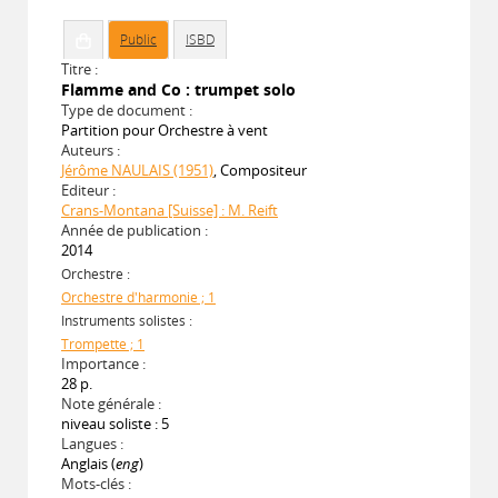
Public
ISBD
Titre :
Flamme and Co : trumpet solo
Type de document :
Partition pour Orchestre à vent
Auteurs :
Jérôme NAULAIS (1951)
, Compositeur
Editeur :
Crans-Montana [Suisse] : M. Reift
Année de publication :
2014
Orchestre :
Orchestre d'harmonie ; 1
Instruments solistes :
Trompette ; 1
Importance :
28 p.
Note générale :
niveau soliste : 5
Langues :
Anglais (
eng
)
Mots-clés :