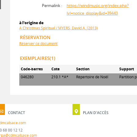
Permalink :
https://windmusic.org/index.php?
lvl=notice_display&id=39443
à l'origine de
A Christmas Spiritual / MYERS, David A. (2013)
RÉSERVATION
Réserver ce document
EXEMPLAIRES(1)
Code-barres
Cote
Section
Support
046280
210.1 *A*
Répertoire de Noël
Partition 
CONTACT
PLAN D'ACCÈS
dmcalsace.com
3 68 00 12 12
rpa@cdmcalsace.com