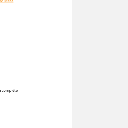
rand Mesa
on complète