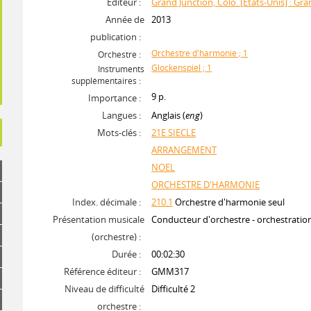
Editeur :
Grand Junction, Colo. [Etats-Unis] : G
Année de
2013
publication :
Orchestre d'harmonie ; 1
Orchestre :
Glockenspiel ; 1
Instruments
supplémentaires :
9 p.
Importance :
Langues :
Anglais (
eng
)
Mots-clés :
21E SIECLE
ARRANGEMENT
NOEL
ORCHESTRE D'HARMONIE
Index. décimale :
210.1
Orchestre d'harmonie seul
Présentation musicale
Conducteur d'orchestre - orchestrati
(orchestre) :
Durée :
00:02:30
Référence éditeur :
GMM317
Niveau de difficulté
Difficulté 2
orchestre :