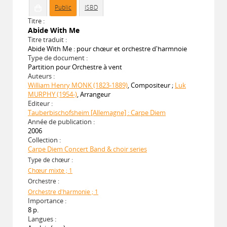
Public
ISBD
Titre :
Abide With Me
Titre traduit :
Abide With Me : pour chœur et orchestre d'harmnoie
Type de document :
Partition pour Orchestre à vent
Auteurs :
William Henry MONK (1823-1889)
, Compositeur ;
Luk
MURPHY (1954-)
, Arrangeur
Editeur :
Tauberbischofsheim [Allemagne] : Carpe Diem
Année de publication :
2006
Collection :
Carpe Diem Concert Band & choir series
Type de chœur :
Chœur mixte ; 1
Orchestre :
Orchestre d'harmonie ; 1
Importance :
8 p.
Langues :