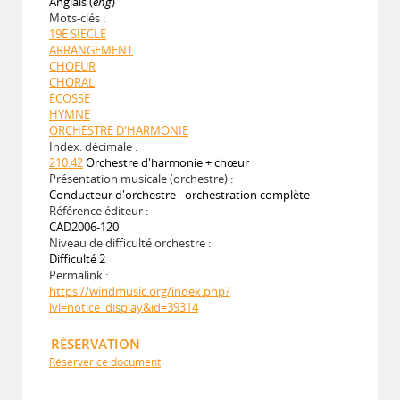
Anglais (
eng
)
Mots-clés :
19E SIECLE
ARRANGEMENT
CHOEUR
CHORAL
ECOSSE
HYMNE
ORCHESTRE D'HARMONIE
Index. décimale :
210.42
Orchestre d'harmonie + chœur
Présentation musicale (orchestre) :
Conducteur d'orchestre - orchestration complète
Référence éditeur :
CAD2006-120
Niveau de difficulté orchestre :
Difficulté 2
Permalink :
https://windmusic.org/index.php?
lvl=notice_display&id=39314
RÉSERVATION
Réserver ce document