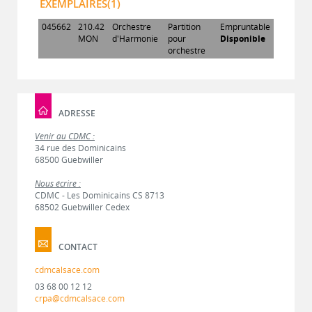
EXEMPLAIRES(1)
045662
210.42
Orchestre
Partition
Empruntable
MON
d'Harmonie
pour
Disponible
orchestre
ADRESSE
Venir au CDMC :
34 rue des Dominicains
68500 Guebwiller
Nous écrire :
CDMC - Les Dominicains CS 8713
68502 Guebwiller Cedex
CONTACT
cdmcalsace.com
03 68 00 12 12
crpa@cdmcalsace.com