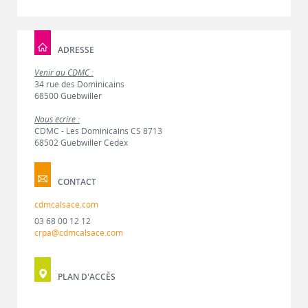
ADRESSE
Venir au CDMC :
34 rue des Dominicains
68500 Guebwiller
Nous écrire :
CDMC - Les Dominicains CS 8713
68502 Guebwiller Cedex
CONTACT
cdmcalsace.com
03 68 00 12 12
crpa@cdmcalsace.com
PLAN D'ACCÈS