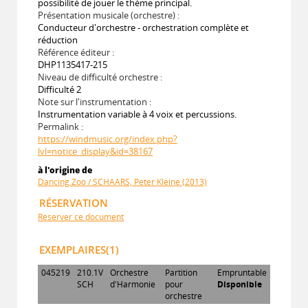
possibilité de jouer le thème principal.
Présentation musicale (orchestre) :
Conducteur d'orchestre - orchestration complète et
réduction
Référence éditeur :
DHP1135417-215
Niveau de difficulté orchestre :
Difficulté 2
Note sur l'instrumentation :
Instrumentation variable à 4 voix et percussions.
Permalink :
https://windmusic.org/index.php?
lvl=notice_display&id=38167
à l'origine de
Dancing Zoo / SCHAARS, Peter Kleine (2013)
RÉSERVATION
Réserver ce document
EXEMPLAIRES(1)
045219
210.1V
Orchestre
Partition
Empruntable
SCH
d'Harmonie
pour
Disponible
orchestre