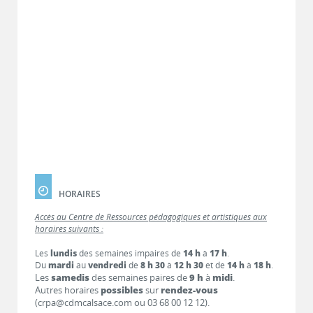
HORAIRES
Accès au Centre de Ressources pédagogiques et artistiques aux
horaires suivants :
Les
lundis
des semaines impaires de
14 h
à
17 h
.
Du
mardi
au
vendredi
de
8 h 30
à
12 h 30
et de
14 h
à
18 h
.
Les
samedis
des semaines paires de
9 h
à
midi
.
Autres horaires
possibles
sur
rendez-vous
(crpa@cdmcalsace.com ou 03 68 00 12 12).