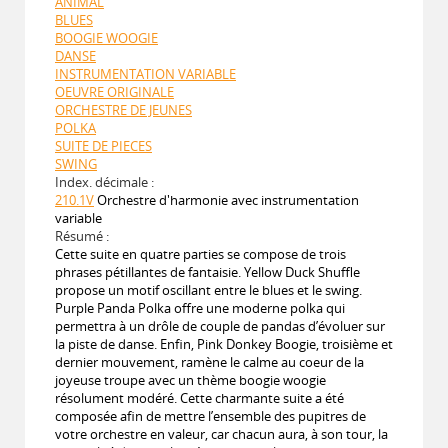
ANIMAL
BLUES
BOOGIE WOOGIE
DANSE
INSTRUMENTATION VARIABLE
OEUVRE ORIGINALE
ORCHESTRE DE JEUNES
POLKA
SUITE DE PIECES
SWING
Index. décimale :
210.1V
Orchestre d'harmonie avec instrumentation
variable
Résumé :
Cette suite en quatre parties se compose de trois
phrases pétillantes de fantaisie. Yellow Duck Shuffle
propose un motif oscillant entre le blues et le swing.
Purple Panda Polka offre une moderne polka qui
permettra à un drôle de couple de pandas d’évoluer sur
la piste de danse. Enfin, Pink Donkey Boogie, troisième et
dernier mouvement, ramène le calme au coeur de la
joyeuse troupe avec un thème boogie woogie
résolument modéré. Cette charmante suite a été
composée afin de mettre l’ensemble des pupitres de
votre orchestre en valeur, car chacun aura, à son tour, la