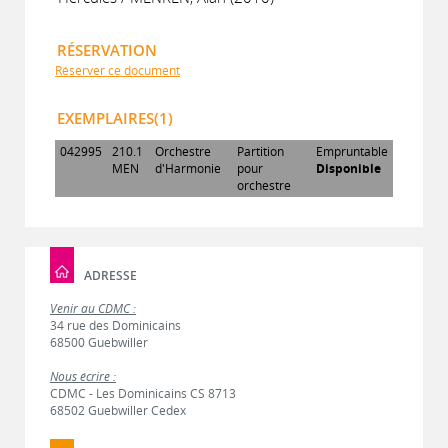
RÉSERVATION
Réserver ce document
EXEMPLAIRES(1)
042995
210.1
Orchestre
Partition
Empruntable
MEN
d'Harmonie
pour
Disponible
orchestre
ADRESSE
Venir au CDMC :
34 rue des Dominicains
68500 Guebwiller
Nous écrire :
CDMC - Les Dominicains CS 8713
68502 Guebwiller Cedex