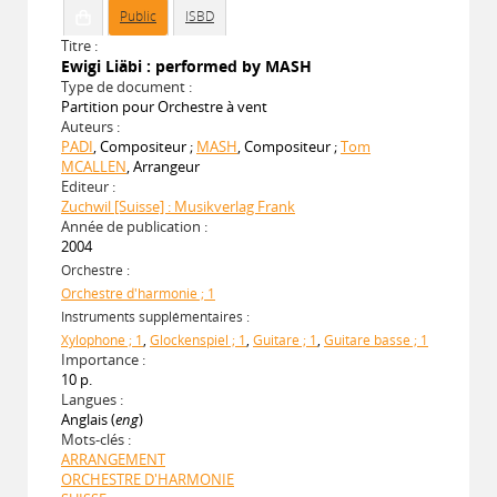
Public
ISBD
Titre :
Ewigi Liäbi : performed by MASH
Type de document :
Partition pour Orchestre à vent
Auteurs :
PADI
, Compositeur ;
MASH
, Compositeur ;
Tom
MCALLEN
, Arrangeur
Editeur :
Zuchwil [Suisse] : Musikverlag Frank
Année de publication :
2004
Orchestre :
Orchestre d'harmonie ; 1
Instruments supplémentaires :
Xylophone ; 1
,
Glockenspiel ; 1
,
Guitare ; 1
,
Guitare basse ; 1
Importance :
10 p.
Langues :
Anglais (
eng
)
Mots-clés :
ARRANGEMENT
ORCHESTRE D'HARMONIE