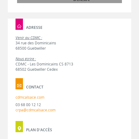
ADRESSE
Venir au CDMC :
34 rue des Dominicains
68500 Guebwiller
Nous écrire :
CDMC - Les Dominicains CS 8713
68502 Guebwiller Cedex
CONTACT
cdmcalsace.com
03 68 00 12 12
crpa@cdmcalsace.com
PLAN D'ACCÈS