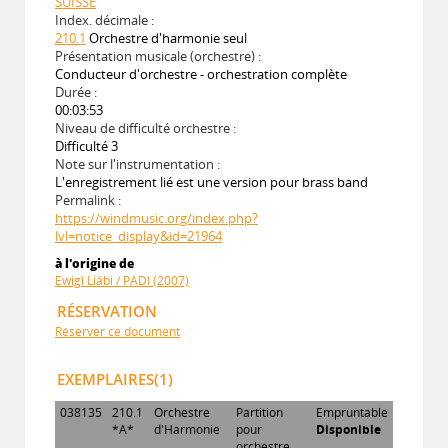
SUISSE
Index. décimale :
210.1
Orchestre d'harmonie seul
Présentation musicale (orchestre) :
Conducteur d'orchestre - orchestration complète
Durée :
00:03:53
Niveau de difficulté orchestre :
Difficulté 3
Note sur l'instrumentation :
L'enregistrement lié est une version pour brass band
Permalink :
https://windmusic.org/index.php?
lvl=notice_display&id=21964
à l'origine de
Ewigi Liäbi / PADI (2007)
RÉSERVATION
Réserver ce document
EXEMPLAIRES(1)
038135
210.1
Orchestre
Partition
Empruntable
*A*
d'Harmonie
pour
Disponible
orchestre