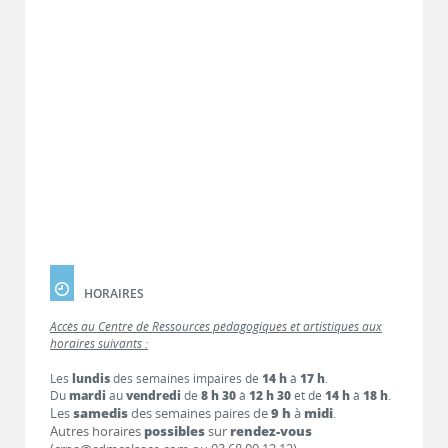
HORAIRES
Accès au Centre de Ressources pédagogiques et artistiques aux
horaires suivants :
Les
lundis
des semaines impaires de
14 h
à
17 h
.
Du
mardi
au
vendredi
de
8 h 30
à
12 h 30
et de
14 h
à
18 h
.
Les
samedis
des semaines paires de
9 h
à
midi
.
Autres horaires
possibles
sur
rendez-vous