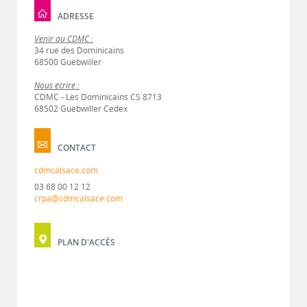
ADRESSE
Venir au CDMC :
34 rue des Dominicains
68500 Guebwiller
Nous écrire :
CDMC - Les Dominicains CS 8713
68502 Guebwiller Cedex
CONTACT
cdmcalsace.com
03 68 00 12 12
crpa@cdmcalsace.com
PLAN D'ACCÈS