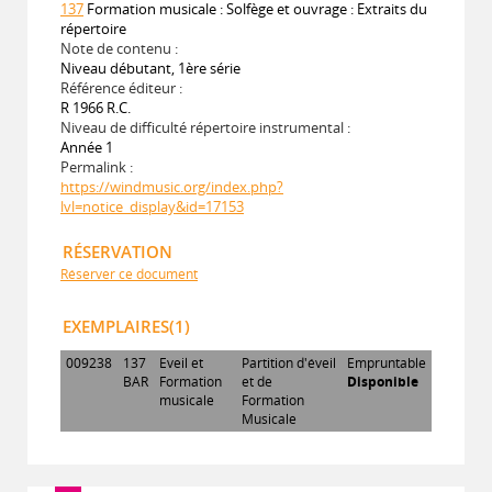
137
Formation musicale : Solfège et ouvrage : Extraits du
répertoire
Note de contenu :
Niveau débutant, 1ère série
Référence éditeur :
R 1966 R.C.
Niveau de difficulté répertoire instrumental :
Année 1
Permalink :
https://windmusic.org/index.php?
lvl=notice_display&id=17153
RÉSERVATION
Réserver ce document
EXEMPLAIRES(1)
009238
137
Eveil et
Partition d'éveil
Empruntable
BAR
Formation
et de
Disponible
musicale
Formation
Musicale