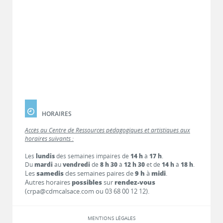
HORAIRES
Accès au Centre de Ressources pédagogiques et artistiques aux
horaires suivants :
Les
lundis
des semaines impaires de
14 h
à
17 h
.
Du
mardi
au
vendredi
de
8 h 30
à
12 h 30
et de
14 h
à
18 h
.
Les
samedis
des semaines paires de
9 h
à
midi
.
Autres horaires
possibles
sur
rendez-vous
(crpa@cdmcalsace.com ou 03 68 00 12 12).
MENTIONS LÉGALES