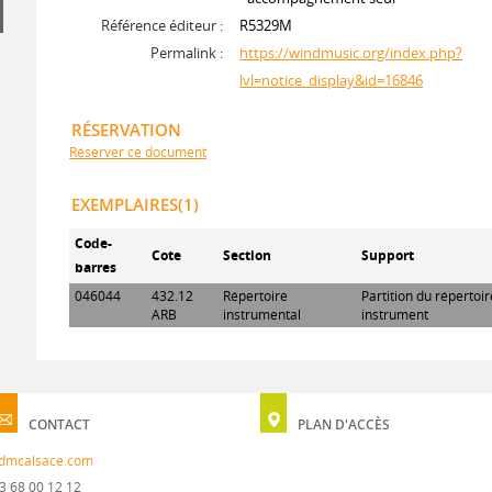
Référence éditeur :
R5329M
Permalink :
https://windmusic.org/index.php?
lvl=notice_display&id=16846
RÉSERVATION
Réserver ce document
EXEMPLAIRES(1)
Code-
Cote
Section
Support
barres
046044
432.12
Répertoire
Partition du répertoi
ARB
instrumental
instrument
CONTACT
PLAN D'ACCÈS
dmcalsace.com
3 68 00 12 12