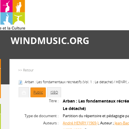
WINDMUSIC.ORG
>> Retour
Arban : Les fondamentaux récréatifs (Vol. 1 : Le détaché) / HENRY,
Public
ISBD
Titre :
Arban : Les fondamentaux récréati
Le détaché)
Type de document :
Partition du répertoire et pédagogie p
Auteurs :
André HENRY (1969-)
, Auteur ;
Jean-Ba