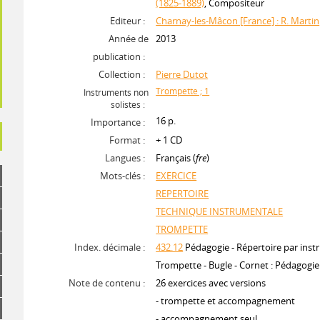
(1825-1889)
, Compositeur
Editeur :
Charnay-les-Mâcon [France] : R. Martin
Année de
2013
publication :
Collection :
Pierre Dutot
Trompette ; 1
Instruments non
solistes :
16 p.
Importance :
Format :
+ 1 CD
Langues :
Français (
fre
)
Mots-clés :
EXERCICE
REPERTOIRE
TECHNIQUE INSTRUMENTALE
TROMPETTE
Index. décimale :
432.12
Pédagogie - Répertoire par inst
Trompette - Bugle - Cornet : Pédagogie 
Note de contenu :
26 exercices avec versions
- trompette et accompagnement
- accompagnement seul