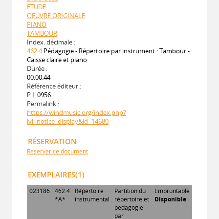
ETUDE
OEUVRE ORIGINALE
PIANO
TAMBOUR
Index. décimale :
462.4
Pédagogie - Répertoire par instrument : Tambour -
Caisse claire et piano
Durée :
00:00:44
Référence éditeur :
P.L.0956
Permalink :
https://windmusic.org/index.php?
lvl=notice_display&id=14680
RÉSERVATION
Réserver ce document
EXEMPLAIRES(1)
023186
462.4
Répertoire
Partition du
Empruntable
*A*
instrumental
répertoire et
Disponible
pédagogie
par