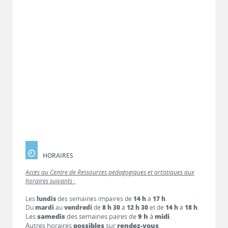
HORAIRES
Accès au Centre de Ressources pédagogiques et artistiques aux
horaires suivants :
Les
lundis
des semaines impaires de
14 h
à
17 h
.
Du
mardi
au
vendredi
de
8 h 30
à
12 h 30
et de
14 h
à
18 h
.
Les
samedis
des semaines paires de
9 h
à
midi
.
Autres horaires
possibles
sur
rendez-vous