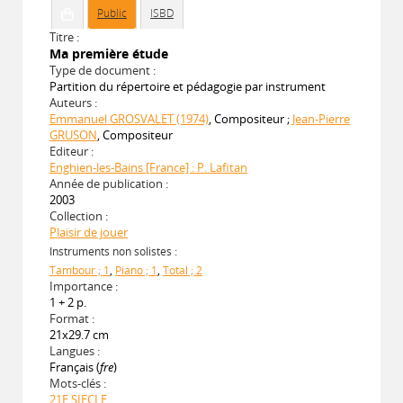
Public
ISBD
Titre :
Ma première étude
Type de document :
Partition du répertoire et pédagogie par instrument
Auteurs :
Emmanuel GROSVALET (1974)
, Compositeur ;
Jean-Pierre
GRUSON
, Compositeur
Editeur :
Enghien-les-Bains [France] : P. Lafitan
Année de publication :
2003
Collection :
Plaisir de jouer
Instruments non solistes :
Tambour ; 1
,
Piano ; 1
,
Total ; 2
Importance :
1 + 2 p.
Format :
21x29.7 cm
Langues :
Français (
fre
)
Mots-clés :
21E SIECLE