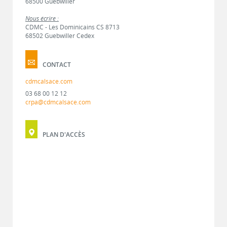
68500 Guebwiller
Nous écrire :
CDMC - Les Dominicains CS 8713
68502 Guebwiller Cedex
CONTACT
cdmcalsace.com
03 68 00 12 12
crpa@cdmcalsace.com
PLAN D'ACCÈS