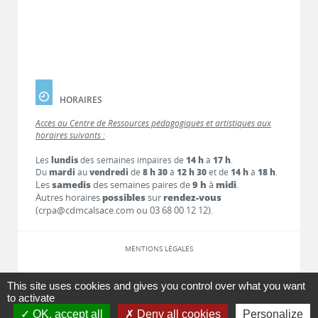
HORAIRES
Accès au Centre de Ressources pédagogiques et artistiques aux
horaires suivants :
Les
lundis
des semaines impaires de
14 h
à
17 h
.
Du
mardi
au
vendredi
de
8 h 30
à
12 h 30
et de
14 h
à
18 h
.
Les
samedis
des semaines paires de
9 h
à
midi
.
Autres horaires
possibles
sur
rendez-vous
(crpa@cdmcalsace.com ou 03 68 00 12 12).
MENTIONS LÉGALES
LIENS
This site uses cookies and gives you control over what you want
to activate
OK, accept all
Deny all cookies
Personalize
CONTACT