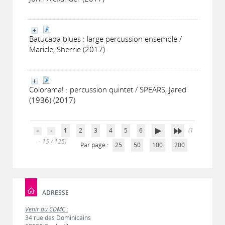
Batucada blues : large percussion ensemble /
Maricle, Sherrie (2017)
Colorama! : percussion quintet / SPEARS, Jared
(1936) (2017)
1
2
3
4
5
6
(1
- 15 / 125)
Par page :
25
50
100
200
ADRESSE
Venir au CDMC :
34 rue des Dominicains