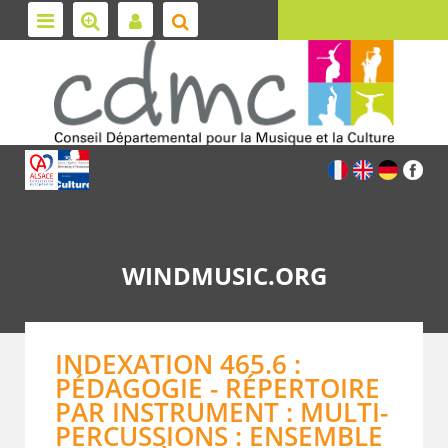
WINDMUSIC.ORG
INDEXATION 465.6 :
PÉDAGOGIE - RÉPERTOIRE
PAR INSTRUMENT : MULTI-
PERCUSSIONS : ENSEMBLE