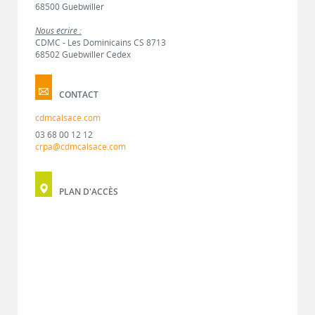
68500 Guebwiller
Nous écrire :
CDMC - Les Dominicains CS 8713
68502 Guebwiller Cedex
CONTACT
cdmcalsace.com
03 68 00 12 12
crpa@cdmcalsace.com
PLAN D'ACCÈS