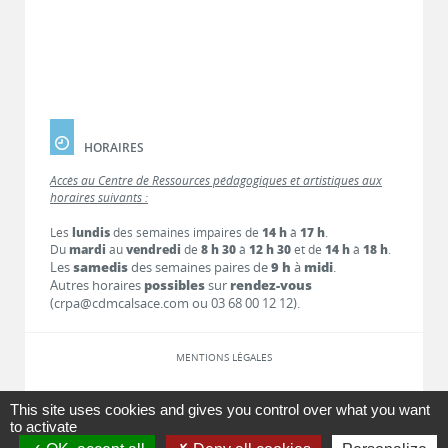
HORAIRES
Accès au Centre de Ressources pédagogiques et artistiques aux
horaires suivants :
Les
lundis
des semaines impaires de
14 h
à
17 h
.
Du
mardi
au
vendredi
de
8 h 30
à
12 h 30
et de
14 h
à
18 h
.
Les
samedis
des semaines paires de
9 h
à
midi
.
Autres horaires
possibles
sur
rendez-vous
(crpa@cdmcalsace.com ou 03 68 00 12 12).
MENTIONS LÉGALES
LIENS
This site uses cookies and gives you control over what you want
to activate