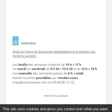
HORAIRES
Accès au Centre de Ressources pédagogiques et artistiques aux
horaires suivants :
Les
lundis
des semaines impaires de
14 h
à
17 h
.
Du
mardi
au
vendredi
de
8 h 30
à
12 h 30
et de
14 h
à
18 h
.
Les
samedis
des semaines paires de
9 h
à
midi
.
Autres horaires
possibles
sur
rendez-vous
(crpa@cdmcalsace.com ou 03 68 00 12 12).
MENTIONS LÉGALES
LIENS
This site uses cookies and gives you control over what you want