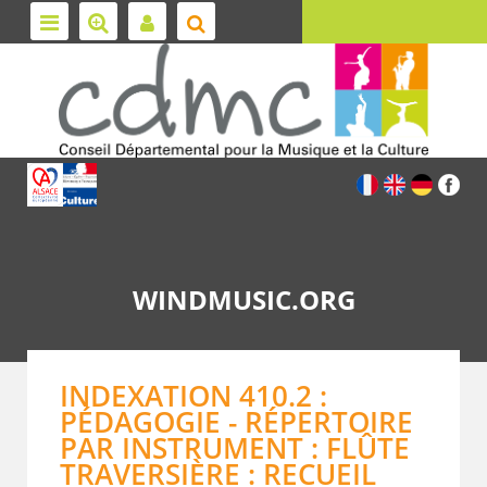
WINDMUSIC.ORG
INDEXATION 410.2 :
PÉDAGOGIE - RÉPERTOIRE
PAR INSTRUMENT : FLÛTE
TRAVERSIÈRE : RECUEIL