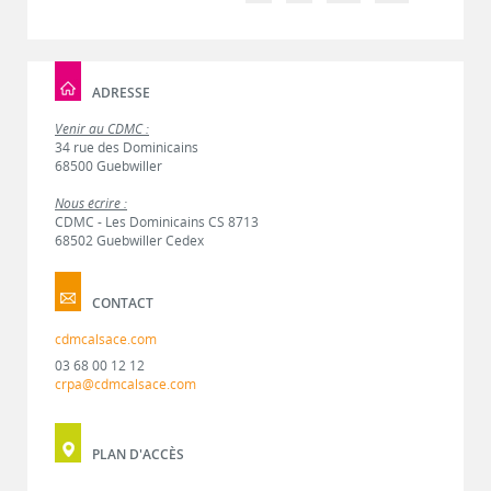
ADRESSE
Venir au CDMC :
34 rue des Dominicains
68500 Guebwiller
Nous écrire :
CDMC - Les Dominicains CS 8713
68502 Guebwiller Cedex
CONTACT
cdmcalsace.com
03 68 00 12 12
crpa@cdmcalsace.com
PLAN D'ACCÈS