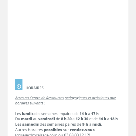
HORAIRES
Accès au Centre de Ressources pédagogiques et artistiques aux
horaires suivants :
Les
lundis
des semaines impaires de
14 h
à
17 h
.
Du
mardi
au
vendredi
de
8 h 30
à
12 h 30
et de
14 h
à
18 h
.
Les
samedis
des semaines paires de
9 h
à
midi
.
Autres horaires
possibles
sur
rendez-vous
(crpa@cdmcalsace.com ou 03 68 00 12 12).