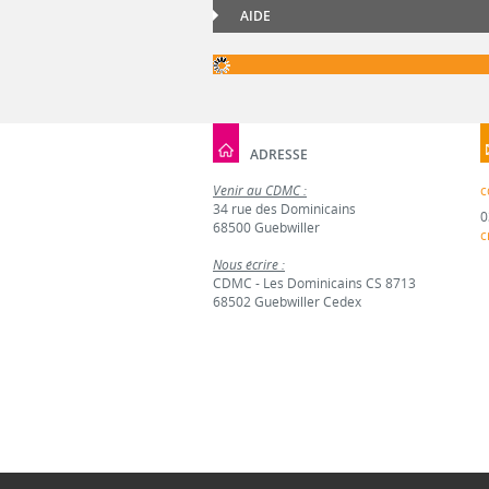
AIDE
ADRESSE
Venir au CDMC :
c
34 rue des Dominicains
0
68500 Guebwiller
c
Nous écrire :
CDMC - Les Dominicains CS 8713
68502 Guebwiller Cedex