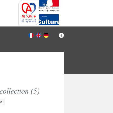
ollection (
5
)
he