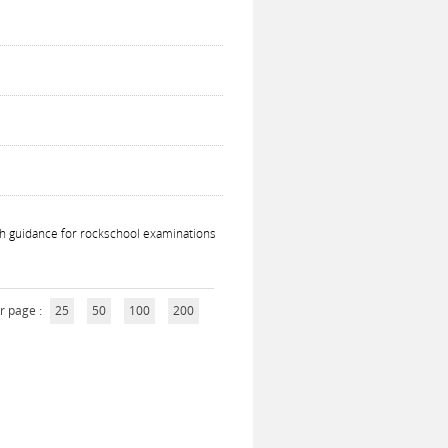
th guidance for rockschool examinations
r page :
25
50
100
200