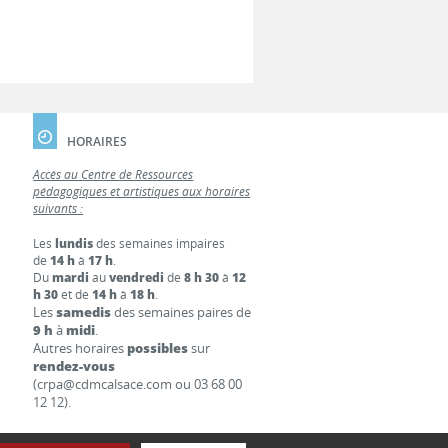
HORAIRES
Accès au Centre de Ressources
pédagogiques et artistiques aux horaires
suivants :
Les
lundis
des semaines impaires
de
14 h
à
17 h
.
Du
mardi
au
vendredi
de
8 h 30
à
12
h 30
et de
14 h
à
18 h
.
Les
samedis
des semaines paires de
9 h
à
midi
.
Autres horaires
possibles
sur
rendez-vous
(crpa@cdmcalsace.com ou 03 68 00
12 12).