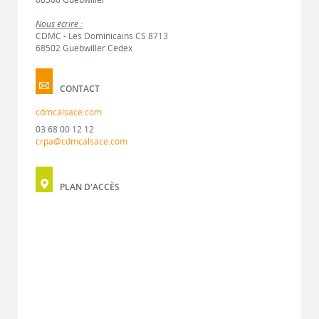
Nous écrire :
CDMC - Les Dominicains CS 8713
68502 Guebwiller Cedex
CONTACT
cdmcalsace.com
03 68 00 12 12
crpa@cdmcalsace.com
PLAN D'ACCÈS