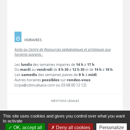
HORAIRES
Accès au Centre de Ressources pédagogiques et artistiques aux
horaires suivants :
Les
lundis
des semaines impaires de
14 h
à
17 h
.
Du
mardi
au
vendredi
de
8 h 30
à
12 h 30
et de
14 h
à
18 h
.
Les
samedis
des semaines paires de
9 h
à
midi
.
Autres horaires
possibles
sur
rendez-vous
(crpa@cdmcalsace.com ou 03 68 00 12 12).
MENTIONS LÉGALES
LIENS
This site uses cookies and gives you control over what you want
to activate
OK, accept all
Deny all cookies
Personalize
CONTACT