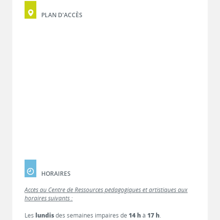
PLAN D'ACCÈS
HORAIRES
Accès au Centre de Ressources pédagogiques et artistiques aux
horaires suivants :
Les
lundis
des semaines impaires de
14 h
à
17 h
.