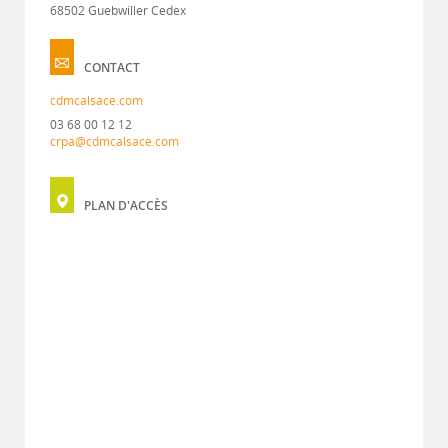
68502 Guebwiller Cedex
CONTACT
cdmcalsace.com
03 68 00 12 12
crpa@cdmcalsace.com
PLAN D'ACCÈS