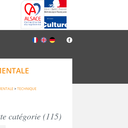
MENTALE
MENTALE
>
TECHNIQUE
e catégorie (
115
)