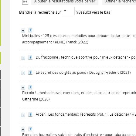
Ajouter le résultat dans votre panier
Affiner la recherc
Etendre la recherche sur
niveau(x) vers le bas
Mini bulles : 125 très courtes mélodies pour débuter la clarinette - 
accompagnement / RENE, Franck (2022)
Du fractionné : technique sportive pour mieux détacher - pou
Le secret des doigtés au piano / Dautigny, Frédéric (2021)
Piccolo ! : méthode avec exercices, études, duos et trios de répertoir
Catherine (2020)
Arban : Les fondamentaux récréatifs (Vol. 1 : Le détaché) / 
Exercices journaliers suivis de traits d'orchestre : pour tuba bass