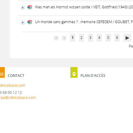
Was man als Hornist wissen sollte / VEIT, Gottfried (1943) (2
Un monde sans gammes ? : mémoire CEFEDEM / GOUBET, Fa
1
2
3
4
5
6
Pa
CONTACT
PLAN D'ACCÈS
dmcalsace.com
3 68 00 12 12
rpa@cdmcalsace.com