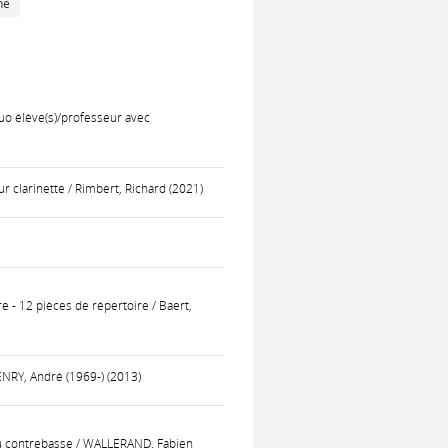
he
duo élève(s)/professeur avec
r clarinette / Rimbert, Richard (2021)
e - 12 pièces de répertoire / Baert,
HENRY, André (1969-) (2013)
e ou contrebasse / WALLERAND, Fabien