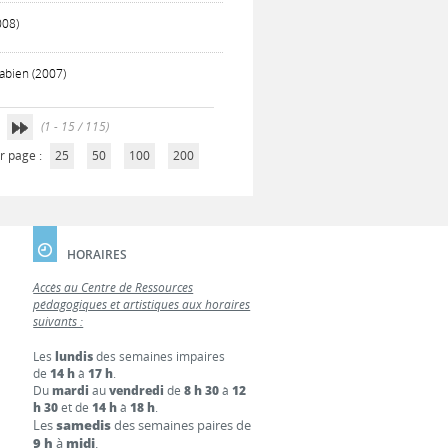
008)
bien (2007)
(1 - 15 / 115)
r page :
25
50
100
200
HORAIRES
Accès au Centre de Ressources
pédagogiques et artistiques aux horaires
suivants :
Les
lundis
des semaines impaires
de
14 h
à
17 h
.
Du
mardi
au
vendredi
de
8 h 30
à
12
h 30
et de
14 h
à
18 h
.
Les
samedis
des semaines paires de
9 h
à
midi
.