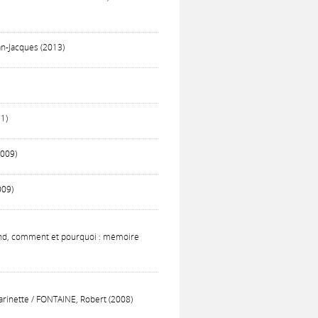
ean-Jacques (2013)
11)
2009)
009)
Quand, comment et pourquoi : mémoire
larinette / FONTAINE, Robert (2008)