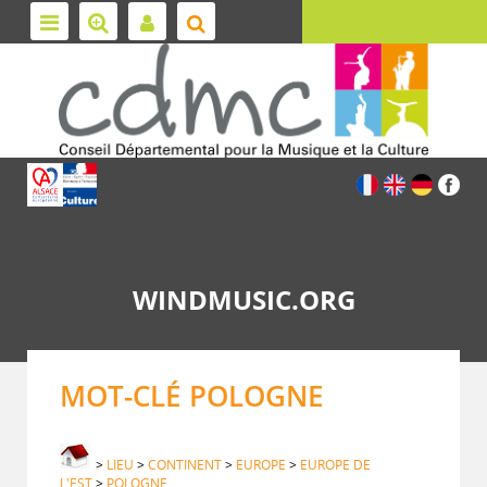
WINDMUSIC.ORG
MOT-CLÉ POLOGNE
>
LIEU
>
CONTINENT
>
EUROPE
>
EUROPE DE
L'EST
>
POLOGNE