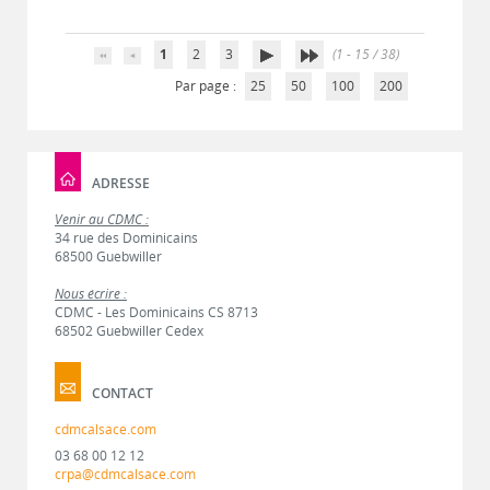
1
2
3
(1 - 15 / 38)
Par page :
25
50
100
200
ADRESSE
Venir au CDMC :
34 rue des Dominicains
68500 Guebwiller
Nous écrire :
CDMC - Les Dominicains CS 8713
68502 Guebwiller Cedex
CONTACT
cdmcalsace.com
03 68 00 12 12
crpa@cdmcalsace.com