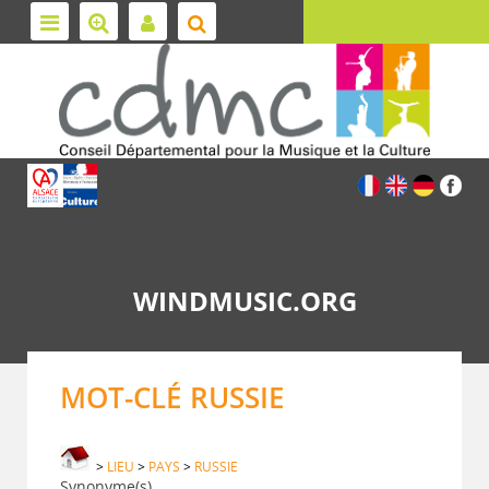
WINDMUSIC.ORG
MOT-CLÉ RUSSIE
>
LIEU
>
PAYS
>
RUSSIE
Synonyme(s)