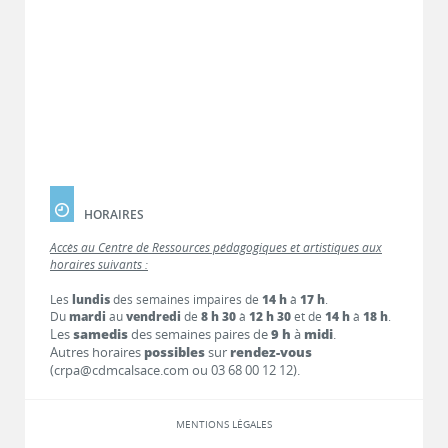
HORAIRES
Accès au Centre de Ressources pédagogiques et artistiques aux
horaires suivants :
Les
lundis
des semaines impaires de
14 h
à
17 h
.
Du
mardi
au
vendredi
de
8 h 30
à
12 h 30
et de
14 h
à
18 h
.
Les
samedis
des semaines paires de
9 h
à
midi
.
Autres horaires
possibles
sur
rendez-vous
(crpa@cdmcalsace.com ou 03 68 00 12 12).
MENTIONS LÉGALES