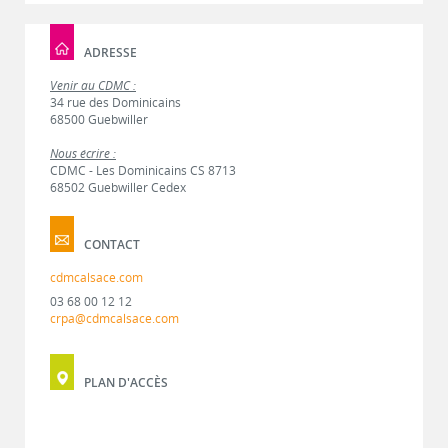
ADRESSE
Venir au CDMC :
34 rue des Dominicains
68500 Guebwiller
Nous écrire :
CDMC - Les Dominicains CS 8713
68502 Guebwiller Cedex
CONTACT
cdmcalsace.com
03 68 00 12 12
crpa@cdmcalsace.com
PLAN D'ACCÈS