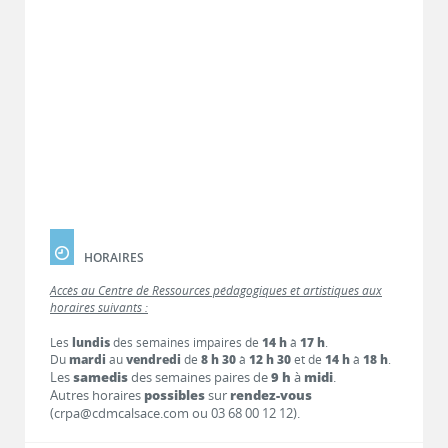
HORAIRES
Accès au Centre de Ressources pédagogiques et artistiques aux
horaires suivants :
Les
lundis
des semaines impaires de
14 h
à
17 h
.
Du
mardi
au
vendredi
de
8 h 30
à
12 h 30
et de
14 h
à
18 h
.
Les
samedis
des semaines paires de
9 h
à
midi
.
Autres horaires
possibles
sur
rendez-vous
(crpa@cdmcalsace.com ou 03 68 00 12 12).