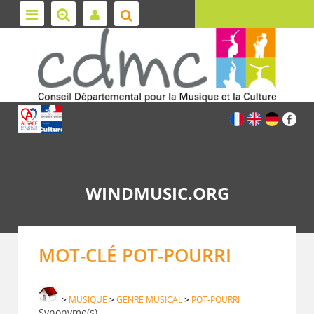
WINDMUSIC.ORG
MOT-CLÉ POT-POURRI
>
MUSIQUE
>
GENRE MUSICAL
>
POT-POURRI
Synonyme(s)