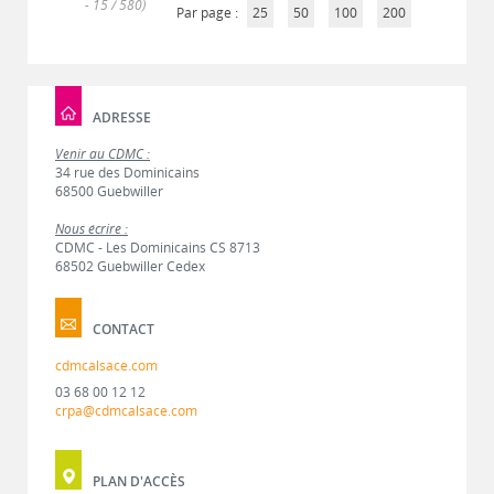
- 15 / 580)
Par page :
25
50
100
200
ADRESSE
Venir au CDMC :
34 rue des Dominicains
68500 Guebwiller
Nous écrire :
CDMC - Les Dominicains CS 8713
68502 Guebwiller Cedex
CONTACT
cdmcalsace.com
03 68 00 12 12
crpa@cdmcalsace.com
PLAN D'ACCÈS