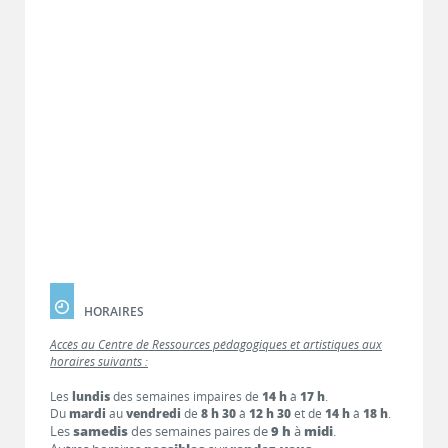
HORAIRES
Accès au Centre de Ressources pédagogiques et artistiques aux
horaires suivants :
Les
lundis
des semaines impaires de
14 h
à
17 h
.
Du
mardi
au
vendredi
de
8 h 30
à
12 h 30
et de
14 h
à
18 h
.
Les
samedis
des semaines paires de
9 h
à
midi
.