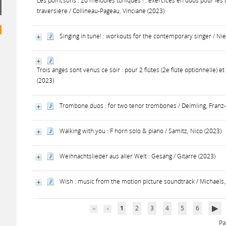
Les point'sons : 20 mélodies toniques ! : exercices en duos pour les
traversière / Collineau-Pageau, Vinciane (2023)
Singing in tune! : workouts for the contemporary singer / Ni
Trois anges sont venus ce soir : pour 2 flûtes (2e flûte optionnelle)
(2023)
Trombone duos : for two tenor trombones / Deimling, Franz-
Walking with you : F horn solo & piano / Samitz, Nico (2023)
Weihnachtslieder aus aller Welt : Gesang / Gitarre (2023)
Wish : music from the motion picture soundtrack / Michaels, 
1
2
3
4
5
6
Pa