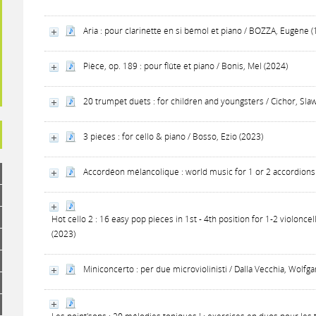
Aria : pour clarinette en si bémol et piano / BOZZA, Eugène 
Pièce, op. 189 : pour flûte et piano / Bonis, Mel (2024)
20 trumpet duets : for children and youngsters / Cichor, Sla
3 pieces : for cello & piano / Bosso, Ezio (2023)
Accordéon mélancolique : world music for 1 or 2 accordions 
Hot cello 2 : 16 easy pop pieces in 1st - 4th position for 1-2 violonce
(2023)
Miniconcerto : per due microviolinisti / Dalla Vecchia, Wolfg