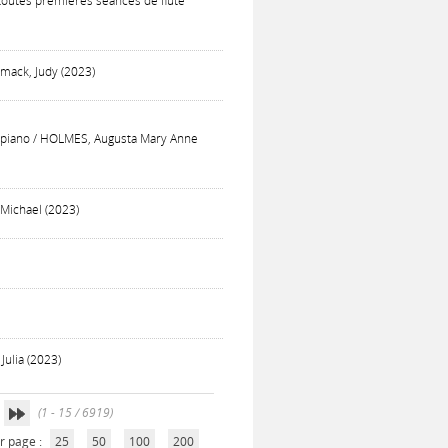
 toutes premières séances de flûte
emack, Judy (2023)
 et piano / HOLMES, Augusta Mary Anne
Michael (2023)
Julia (2023)
(1 - 15 / 6919)
r page :
25
50
100
200