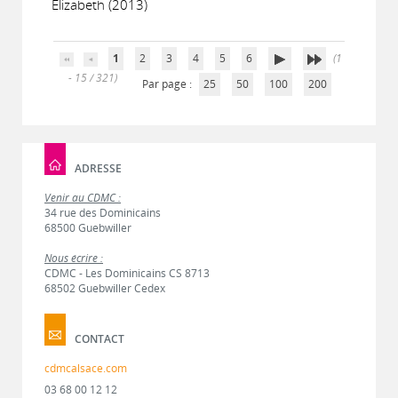
Elizabeth (2013)
1
2
3
4
5
6
(1
- 15 / 321)
Par page :
25
50
100
200
ADRESSE
Venir au CDMC :
34 rue des Dominicains
68500 Guebwiller
Nous écrire :
CDMC - Les Dominicains CS 8713
68502 Guebwiller Cedex
CONTACT
cdmcalsace.com
03 68 00 12 12