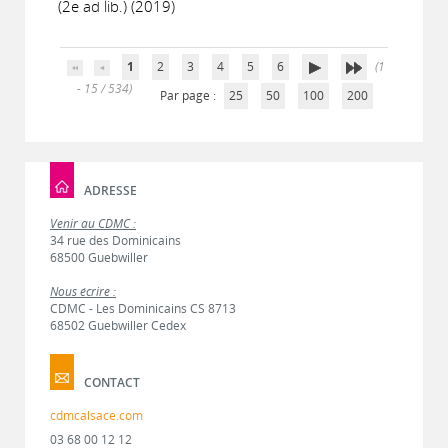
(2e ad lib.) (2019)
1
2
3
4
5
6
(1
- 15 / 534)
Par page :
25
50
100
200
ADRESSE
Venir au CDMC :
34 rue des Dominicains
68500 Guebwiller
Nous écrire :
CDMC - Les Dominicains CS 8713
68502 Guebwiller Cedex
CONTACT
cdmcalsace.com
03 68 00 12 12