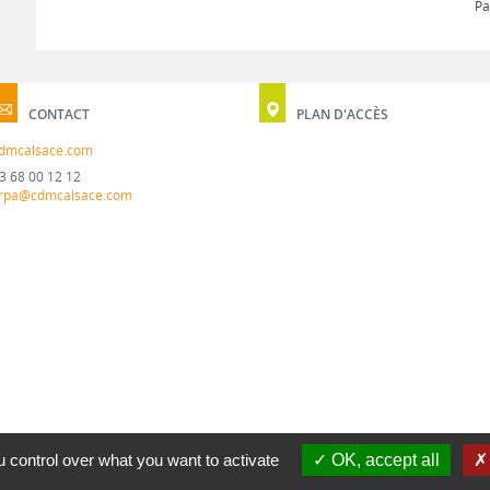
Pa
CONTACT
PLAN D'ACCÈS
dmcalsace.com
3 68 00 12 12
rpa@cdmcalsace.com
 control over what you want to activate
OK, accept all
MENTION