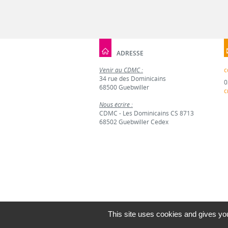
ADRESSE
Venir au CDMC :
c
34 rue des Dominicains
0
68500 Guebwiller
c
Nous écrire :
CDMC - Les Dominicains CS 8713
68502 Guebwiller Cedex
This site uses cookies and gives you