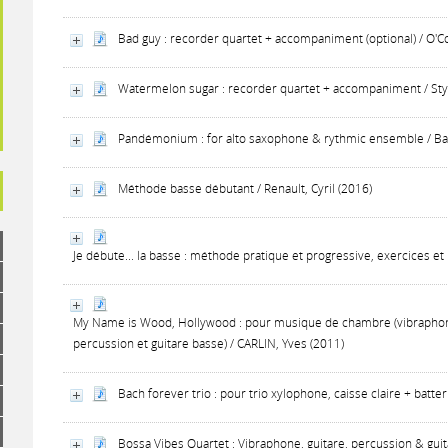
Bad guy : recorder quartet + accompaniment (optional) / O'Conn
Watermelon sugar : recorder quartet + accompaniment / Styl
Pandémonium : for alto saxophone & rythmic ensemble / Bali
Méthode basse débutant / Renault, Cyril (2016)
Je débute... la basse : méthode pratique et progressive, exercices et r
My Name is Wood, Hollywood : pour musique de chambre (vibraphon
percussion et guitare basse) / CARLIN, Yves (2011)
Bach forever trio : pour trio xylophone, caisse claire + batte
Bossa Vibes Quartet : Vibraphone, guitare, percussion & guit