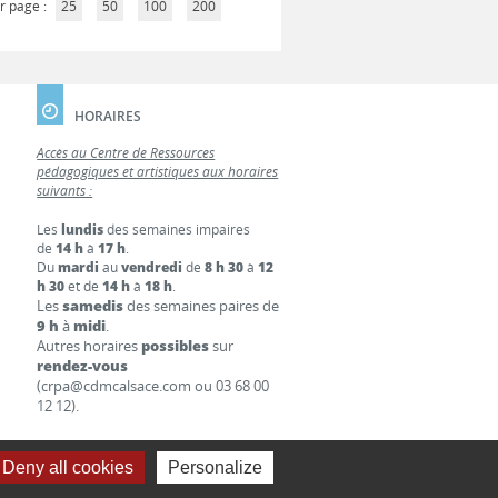
r page :
25
50
100
200
HORAIRES
Accès au Centre de Ressources
pédagogiques et artistiques aux horaires
suivants :
Les
lundis
des semaines impaires
de
14 h
à
17 h
.
Du
mardi
au
vendredi
de
8 h 30
à
12
h 30
et de
14 h
à
18 h
.
Les
samedis
des semaines paires de
9 h
à
midi
.
Autres horaires
possibles
sur
rendez-vous
(crpa@cdmcalsace.com ou 03 68 00
12 12).
Deny all cookies
Personalize
S LÉGALES
LIENS
CONTACT