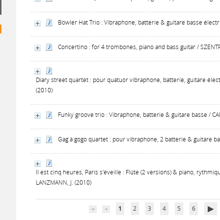
Bowler Hat Trio : Vibraphone, batterie & guitare basse électr
Concertino : for 4 trombones, piano and bass guitar / SZENTP
Diary street quartet : pour quatuor vibraphone, batterie, guitare élec
(2010)
Funky groove trio : Vibraphone, batterie & guitare basse / CA
Gag à gogo quartet : pour vibraphone, 2 batterie & guitare b
Il est cinq heures, Paris s'éveille : Flûte (2 versions) & piano, rythmi
LANZMANN, J. (2010)
1
2
3
4
5
6