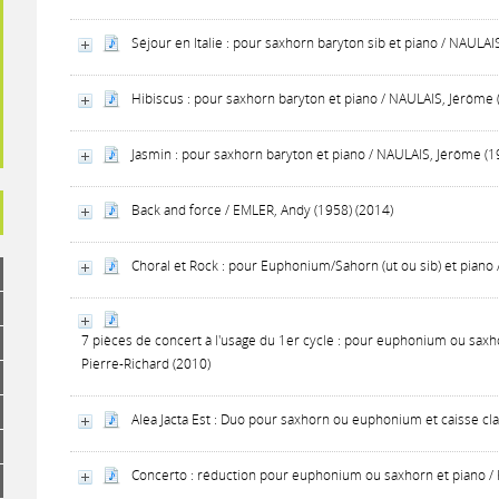
Séjour en Italie : pour saxhorn baryton sib et piano / NAULAI
Hibiscus : pour saxhorn baryton et piano / NAULAIS, Jérôme 
Jasmin : pour saxhorn baryton et piano / NAULAIS, Jérôme (1
Back and force / EMLER, Andy (1958) (2014)
Choral et Rock : pour Euphonium/Sahorn (ut ou sib) et piano 
7 pièces de concert à l'usage du 1er cycle : pour euphonium ou saxh
Pierre-Richard (2010)
Alea Jacta Est : Duo pour saxhorn ou euphonium et caisse cla
Concerto : réduction pour euphonium ou saxhorn et piano / 