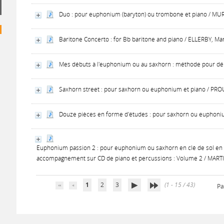
Duo : pour euphonium (baryton) ou trombone et piano / MURI
Baritone Concerto : for Bb baritone and piano / ELLERBY, Mar
Mes débuts à l'euphonium ou au saxhorn : méthode pour déb
Saxhorn street : pour saxhorn ou euphonium et piano / PROU
Douze pièces en forme d'études : pour saxhorn ou euphoniu
Euphonium passion 2 : pour euphonium ou saxhorn en clé de sol en si
accompagnement sur CD de piano et percussions : Volume 2 / MARTIN,
1
2
3
(1 - 15 / 43)
Pa