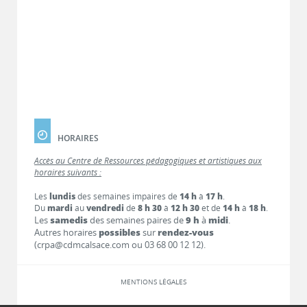
HORAIRES
Accès au Centre de Ressources pédagogiques et artistiques aux
horaires suivants :
Les
lundis
des semaines impaires de
14 h
à
17 h
.
Du
mardi
au
vendredi
de
8 h 30
à
12 h 30
et de
14 h
à
18 h
.
Les
samedis
des semaines paires de
9 h
à
midi
.
Autres horaires
possibles
sur
rendez-vous
(crpa@cdmcalsace.com ou 03 68 00 12 12).
MENTIONS LÉGALES