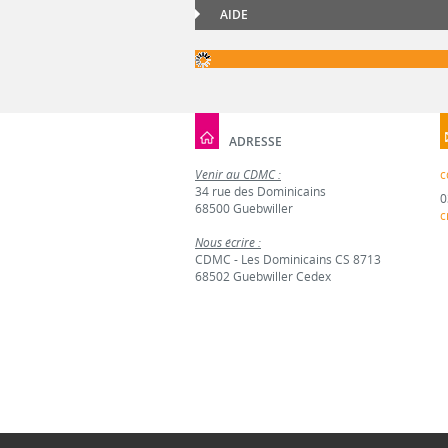
AIDE
ADRESSE
Venir au CDMC :
c
34 rue des Dominicains
0
68500 Guebwiller
c
Nous écrire :
CDMC - Les Dominicains CS 8713
68502 Guebwiller Cedex