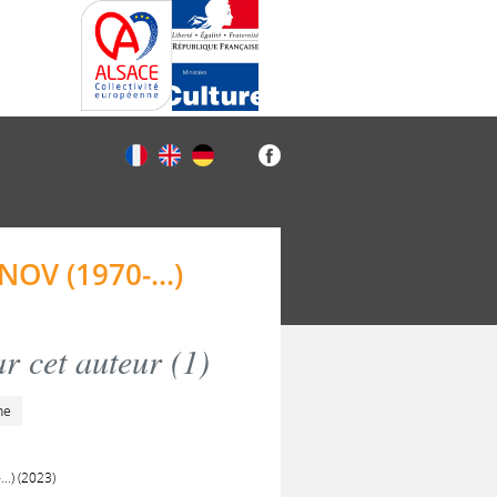
V (1970-...)
r cet auteur (
1
)
he
.) (2023)