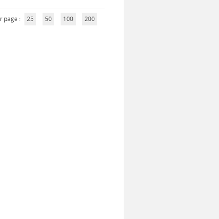
r page :
25
50
100
200