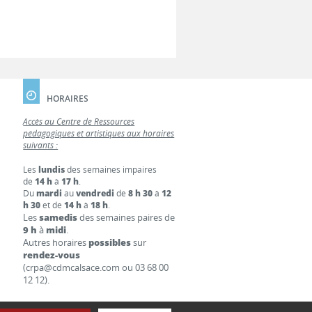
HORAIRES
Accès au Centre de Ressources
pédagogiques et artistiques aux horaires
suivants :
Les
lundis
des semaines impaires
de
14 h
à
17 h
.
Du
mardi
au
vendredi
de
8 h 30
à
12
h 30
et de
14 h
à
18 h
.
Les
samedis
des semaines paires de
9 h
à
midi
.
Autres horaires
possibles
sur
rendez-vous
(crpa@cdmcalsace.com ou 03 68 00
12 12).