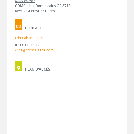
Nous écrire :
CDMC - Les Dominicains CS 8713
68502 Guebwiller Cedex
CONTACT
cdmcalsace.com
03 68 00 12 12
crpa@cdmcalsace.com
PLAN D'ACCÈS