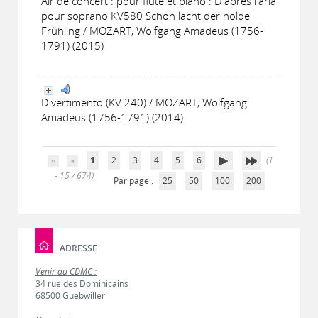
Air de concert : pour flûte et piano : D'après l'aria
pour soprano KV580 Schon lacht der holde
Frühling / MOZART, Wolfgang Amadeus (1756-
1791) (2015)
Divertimento (KV 240) / MOZART, Wolfgang
Amadeus (1756-1791) (2014)
1
2
3
4
5
6
(1
- 15 / 674)
Par page :
25
50
100
200
ADRESSE
Venir au CDMC :
34 rue des Dominicains
68500 Guebwiller