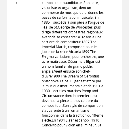
:
compositeur autodidacte. Son père,
violoniste et organiste, tient un
commerce de musique et lui donne les
bases de sa formation musicale. En
1885 il succède à son père à l'orgue de
l'église St.George de Worcester, puis
dirige différents orchestres régionaux
avant de se consacrer à 32 ans à une
carrière de compositeur.1897 The
Imperial March, composée pour le
Jubilé de la reine Victoria1899 The
Enigma variations, pour orchestre, une
uvre maîtresse. Désormais Elgar est
un nom familier du grand public
anglais.Vient ensuite son chef-
d'uvre1900 The Dream of Gerontius,
oratorioPeu à peu Elgar est attiré par
la musique instrumentale et de 1901 à
1930 il écrit les marches Pomp and
Circumstance dont la première est
devenue la pièce la plus célèbre du
compositeur.Son style de composition
s'apparente à un romantisme
fonctionnel dans la tradition du 19ème
siècle.En 1904 Elgar est anobli.1910
Concerto pour violon en si mineur. La