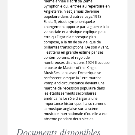
même année il écrit sa 2ème
Symphonie qui, entrée au répertoire en
Angleterre, n'est jamais devenue
populaire dans d'autres pays.1913
Falstaff, étude symphoniqueLe
changement apporté par la guerre à la
vie sociale et artistique explique peut-
être qu'Elgar n'ait presque plus
composé, à la fin de sa vie, que de
brillantes transcriptions. De son vivant,
il est tenu en grande estime par ses
contemporains, et reçoit de
nombreuses distinctions.1924 Il occupe
le poste de Master of the King's
MusicSes liens avec l'Amérique se
renforcent lorsque la 1ère marche
Pomp and circumstance devient une
marche de récession populaire dans
les établissements secondaires
américains.Le rôle d'Elgar a une
importance historique. Il a su ramener
la musique anglaise sur la scène
musicale internationale d'où elle a été
absente pendant deux siècles.
Documents disponibles