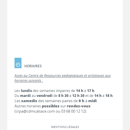
HORAIRES
Accès au Centre de Ressources pédagogiques et artistiques aux
horaires suivants :
Les
lundis
des semaines impaires de
14 h
à
17 h
.
Du
mardi
au
vendredi
de
8 h 30
à
12 h 30
et de
14 h
à
18 h
.
Les
samedis
des semaines paires de
9 h
à
midi
.
Autres horaires
possibles
sur
rendez-vous
(crpa@cdmcalsace.com ou 03 68 00 12 12).
MENTIONS LÉGALES