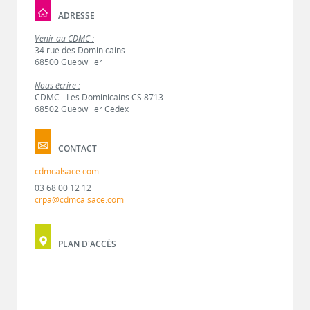
ADRESSE
Venir au CDMC :
34 rue des Dominicains
68500 Guebwiller
Nous écrire :
CDMC - Les Dominicains CS 8713
68502 Guebwiller Cedex
CONTACT
cdmcalsace.com
03 68 00 12 12
crpa@cdmcalsace.com
PLAN D'ACCÈS