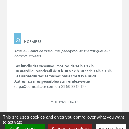
HORAIRES
Accès au Centre de Ressources pédagogiques et artistiques aux
horaires suivants :
Les
lundis
des semaines impaires de
14 h
à
17 h
.
Du
mardi
au
vendredi
de
8 h 30
à
12 h 30
et de
14 h
à
18 h
.
Les
samedis
des semaines paires de
9 h
à
midi
.
Autres horaires
possibles
sur
rendez-vous
(crpa@cdmcalsace.com ou 03 68 00 12 12).
MENTIONS LÉGALES
LIENS
This site uses cookies and gives you control over what you want
to activate
OK, accept all
Deny all cookies
Personalize