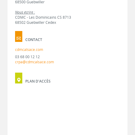
68500 Guebwiller
Nous écrire :
CDMC - Les Dominicains CS 8713
68502 Guebwiller Cedex
CONTACT
cdmcalsace.com
03 68 00 12 12
crpa@cdmcalsace.com
PLAN D'ACCÈS