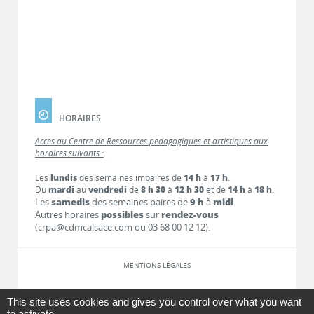
HORAIRES
Accès au Centre de Ressources pédagogiques et artistiques aux
horaires suivants :
Les
lundis
des semaines impaires de
14 h
à
17 h
.
Du
mardi
au
vendredi
de
8 h 30
à
12 h 30
et de
14 h
à
18 h
.
Les
samedis
des semaines paires de
9 h
à
midi
.
Autres horaires
possibles
sur
rendez-vous
(crpa@cdmcalsace.com ou 03 68 00 12 12).
MENTIONS LÉGALES
LIENS
This site uses cookies and gives you control over what you want
to activate