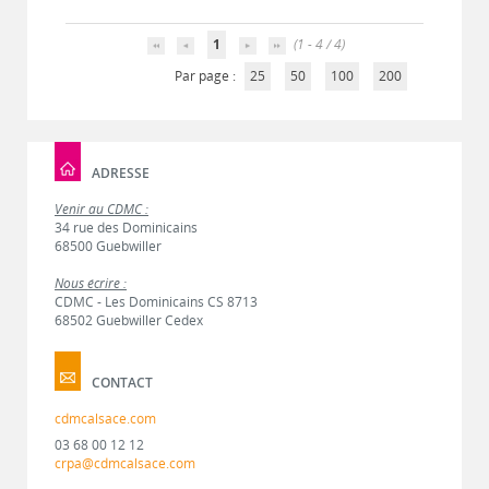
1
(1 - 4 / 4)
Par page :
25
50
100
200
ADRESSE
Venir au CDMC :
34 rue des Dominicains
68500 Guebwiller
Nous écrire :
CDMC - Les Dominicains CS 8713
68502 Guebwiller Cedex
CONTACT
cdmcalsace.com
03 68 00 12 12
crpa@cdmcalsace.com