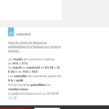
HORAIRES
Accès au Centre de Ressources
pédagogiques et artistiques aux horaires
suivants :
Les
lundis
des semaines impaires
de
14 h
à
17 h
.
Du
mardi
au
vendredi
de
8 h 30
à
12
h 30
et de
14 h
à
18 h
.
Les
samedis
des semaines paires de
9 h
à
midi
.
Autres horaires
possibles
sur
rendez-vous
(crpa@cdmcalsace.com ou 03 68 00
12 12).