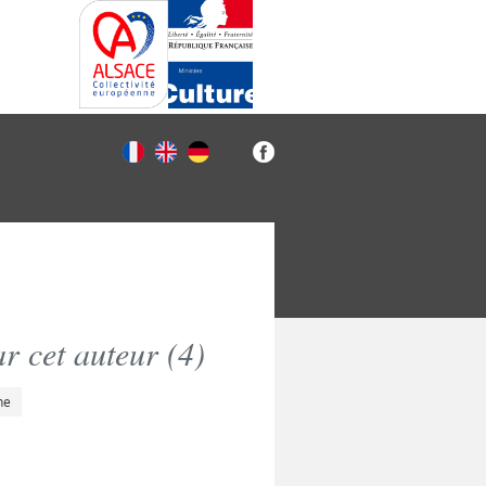
r cet auteur (
4
)
he