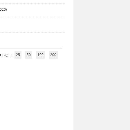
2020)
r page :
25
50
100
200