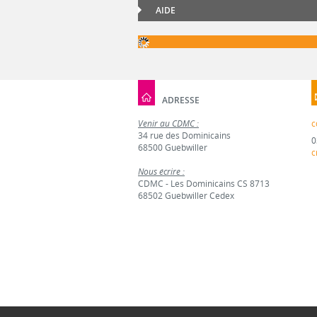
AIDE
ADRESSE
Venir au CDMC :
c
34 rue des Dominicains
0
68500 Guebwiller
c
Nous écrire :
CDMC - Les Dominicains CS 8713
68502 Guebwiller Cedex