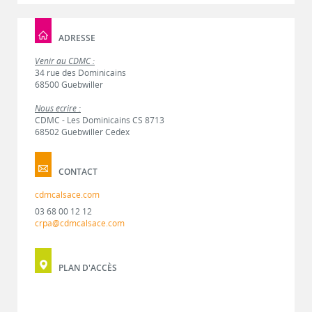
ADRESSE
Venir au CDMC :
34 rue des Dominicains
68500 Guebwiller
Nous écrire :
CDMC - Les Dominicains CS 8713
68502 Guebwiller Cedex
CONTACT
cdmcalsace.com
03 68 00 12 12
crpa@cdmcalsace.com
PLAN D'ACCÈS