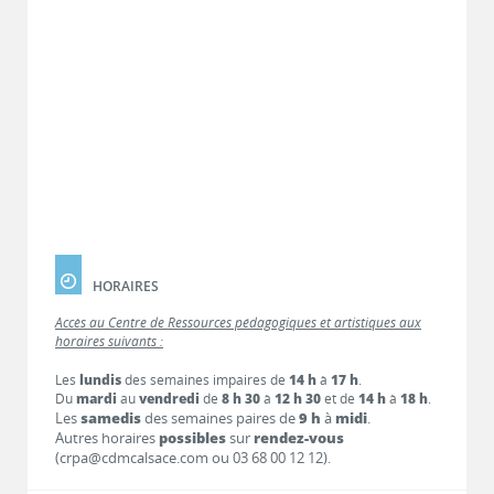
HORAIRES
Accès au Centre de Ressources pédagogiques et artistiques aux
horaires suivants :
Les
lundis
des semaines impaires de
14 h
à
17 h
.
Du
mardi
au
vendredi
de
8 h 30
à
12 h 30
et de
14 h
à
18 h
.
Les
samedis
des semaines paires de
9 h
à
midi
.
Autres horaires
possibles
sur
rendez-vous
(crpa@cdmcalsace.com ou 03 68 00 12 12).