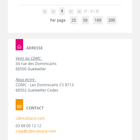
1
(1 - 3 / 3)
Par page :
25
50
100
200
ADRESSE
Venir au CDMC :
34 rue des Dominicains
68500 Guebwiller
Nous écrire :
CDMC - Les Dominicains CS 8713
68502 Guebwiller Cedex
CONTACT
cdmcalsace.com
03 68 00 12 12
crpa@cdmcalsace.com