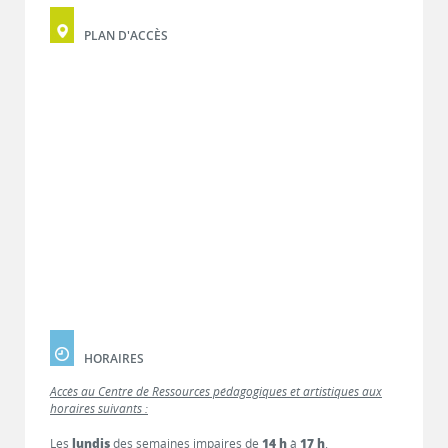
PLAN D'ACCÈS
HORAIRES
Accès au Centre de Ressources pédagogiques et artistiques aux
horaires suivants :
Les
lundis
des semaines impaires de
14 h
à
17 h
.