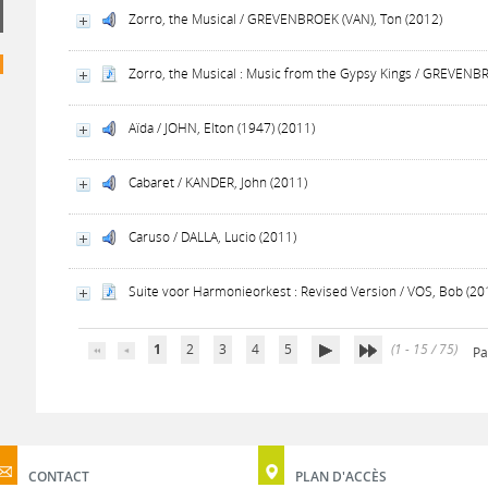
Zorro, the Musical / GREVENBROEK (VAN), Ton (2012)
Zorro, the Musical : Music from the Gypsy Kings / GREVENBR
Aïda / JOHN, Elton (1947) (2011)
Cabaret / KANDER, John (2011)
Caruso / DALLA, Lucio (2011)
Suite voor Harmonieorkest : Revised Version / VOS, Bob (20
1
2
3
4
5
(1 - 15 / 75)
Pa
CONTACT
PLAN D'ACCÈS