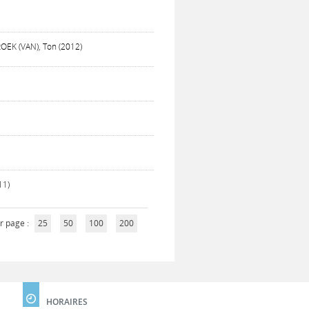
OEK (VAN), Ton (2012)
11)
r page :
25
50
100
200
HORAIRES