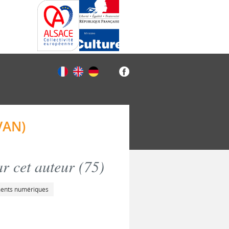
VAN)
r cet auteur (
75
)
ments numériques