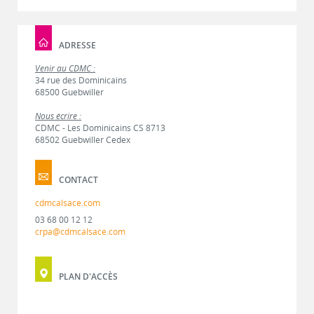
ADRESSE
Venir au CDMC :
34 rue des Dominicains
68500 Guebwiller
Nous écrire :
CDMC - Les Dominicains CS 8713
68502 Guebwiller Cedex
CONTACT
cdmcalsace.com
03 68 00 12 12
crpa@cdmcalsace.com
PLAN D'ACCÈS