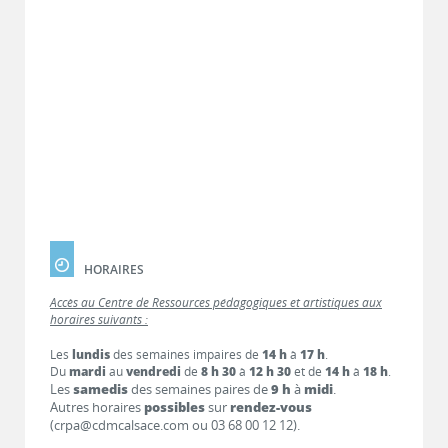
HORAIRES
Accès au Centre de Ressources pédagogiques et artistiques aux
horaires suivants :
Les
lundis
des semaines impaires de
14 h
à
17 h
.
Du
mardi
au
vendredi
de
8 h 30
à
12 h 30
et de
14 h
à
18 h
.
Les
samedis
des semaines paires de
9 h
à
midi
.
Autres horaires
possibles
sur
rendez-vous
(crpa@cdmcalsace.com ou 03 68 00 12 12).