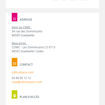
ADRESSE
Venir au CDMC :
34 rue des Dominicains
68500 Guebwiller
Nous écrire :
CDMC - Les Dominicains CS 8713
68502 Guebwiller Cedex
CONTACT
cdmcalsace.com
03 68 00 12 12
crpa@cdmcalsace.com
PLAN D'ACCÈS