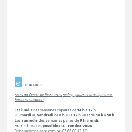
HORAIRES
Accès au Centre de Ressources pédagogiques et artistiques aux
horaires suivants :
Les
lundis
des semaines impaires de
14 h
à
17 h
.
Du
mardi
au
vendredi
de
8 h 30
à
12 h 30
et de
14 h
à
18 h
.
Les
samedis
des semaines paires de
9 h
à
midi
.
Autres horaires
possibles
sur
rendez-vous
(crpa@cdmcalsace.com ou 03 68 00 12 12).