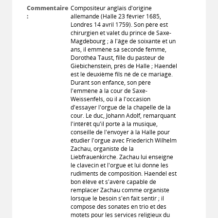
Commentaire
Compositeur anglais d'origine
:
allemande (Halle 23 février 1685,
Londres 14 avril 1759). Son père est
chirurgien et valet du prince de Saxe-
Magdebourg ; à l'âge de soixante et un
ans, il emmène sa seconde femme,
Dorothéa Taust, fille du pasteur de
Giebichenstein, près de Halle ; Haendel
est le deuxième fils né de ce mariage.
Durant son enfance, son père
l'emmène à la cour de Saxe-
Weissenfels, où il a l'occasion
d'essayer l'orgue de la chapelle de la
cour. Le duc, Johann Adolf, remarquant
l'intérêt qu'il porte à la musique,
conseille de l'envoyer à la Halle pour
étudier l'orgue avec Friederich Wilhelm
Zachau, organiste de la
Liebfrauenkirche. Zachau lui enseigne
le clavecin et l'orgue et lui donne les
rudiments de composition. Haendel est
bon élève et s'avère capable de
remplacer Zachau comme organiste
lorsque le besoin s'en fait sentir ; il
compose des sonates en trio et des
motets pour les services religieux du