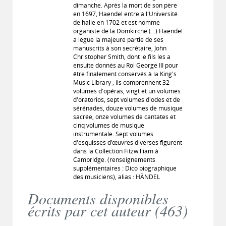
dimanche. Après la mort de son père
en 1697, Haendel entre à l'Université
de halle en 1702 et est nommé
organiste de la Domkirche.(...) Haendel
a légué la majeure partie de ses
manuscrits à son secrétaire, John
Christopher Smith, dont le fils les a
ensuite donnés au Roi George III pour
être finalement conservés à la King's
Music Library ; ils comprennent 32
volumes d'opéras, vingt et un volumes
d'oratorios, sept volumes d'odes et de
sérénades, douze volumes de musique
sacrée, onze volumes de cantates et
cinq volumes de musique
instrumentale. Sept volumes
d'esquisses d’œuvres diverses figurent
dans la Collection Fitzwilliam à
Cambridge. (renseignements
supplémentaires : Dico biographique
des musiciens), alias : HÄNDEL
Documents disponibles
écrits par cet auteur (
463
)