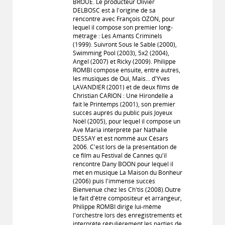
BROUE. Le producteur Olivier
DELBOSC est à l'origine de sa
rencontre avec François OZON, pour
lequel il compose son premier long-
métrage : Les Amants Criminels
(1999). Suivront Sous le Sable (2000),
Swimming Pool (2003), 5x2 (2004),
Angel (2007) et Ricky (2009). Philippe
ROMBI compose ensuite, entre autres,
les musiques de Oui, Mais... d'Yves
LAVANDIER (2001) et de deux films de
Christian CARION : Une Hirondelle a
fait le Printemps (2001), son premier
succès auprès du public puis Joyeux
Noël (2005), pour lequel il compose un
Ave Maria interprété par Nathalie
DESSAY et est nommé aux Césars
2006. C'est lors de la présentation de
ce film au Festival de Cannes qu'il
rencontre Dany BOON pour lequel il
met en musique La Maison du Bonheur
(2006) puis l'immense succès
Bienvenue chez les Ch'tis (2008).Outre
le fait d'être compositeur et arrangeur,
Philippe ROMBI dirige lui-même
l'orchestre lors des enregistrements et
interprète régulièrement les parties de