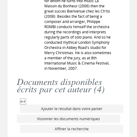
for whom he turns into music La
Maison du Bonheur (2006) then the
great succes Bienvenue chez les Ch'tis
(2008). Besides the fact of being a
composer and arranger, Philippe
ROMBI conducts himself the orchestra
during the recordings and interprets
regularly parts of solo piano. And so he
conducted mythical London Symphony
Orchestra in Abbey Road's studio for
Merry Christmas. He is also sometimes
a member of the jury, as at 8th
International Music & Cinema Festival,
in November, 2007.
Documents disponibles
écrits par cet auteur (
4
)
Ajouter le résultat dans votre panier
Visionner les documents numériques
Affiner la recherche