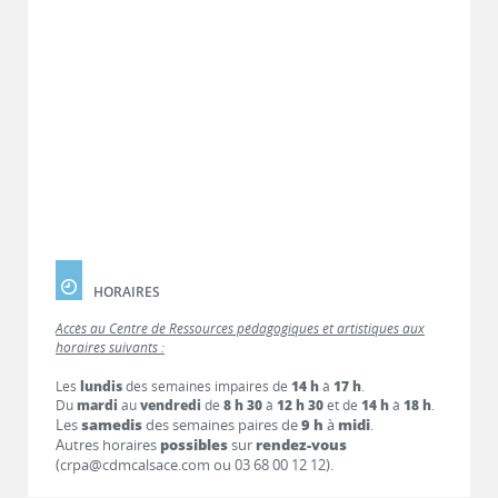
HORAIRES
Accès au Centre de Ressources pédagogiques et artistiques aux
horaires suivants :
Les
lundis
des semaines impaires de
14 h
à
17 h
.
Du
mardi
au
vendredi
de
8 h 30
à
12 h 30
et de
14 h
à
18 h
.
Les
samedis
des semaines paires de
9 h
à
midi
.
Autres horaires
possibles
sur
rendez-vous
(crpa@cdmcalsace.com ou 03 68 00 12 12).