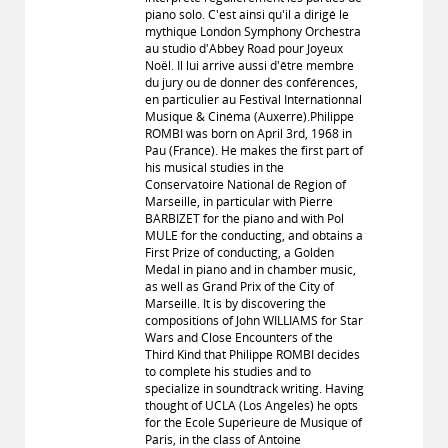
piano solo. C'est ainsi qu'il a dirigé le
mythique London Symphony Orchestra
au studio d'Abbey Road pour Joyeux
Noël. Il lui arrive aussi d'être membre
du jury ou de donner des conférences,
en particulier au Festival Internationnal
Musique & Cinéma (Auxerre).Philippe
ROMBI was born on April 3rd, 1968 in
Pau (France). He makes the first part of
his musical studies in the
Conservatoire National de Région of
Marseille, in particular with Pierre
BARBIZET for the piano and with Pol
MULE for the conducting, and obtains a
First Prize of conducting, a Golden
Medal in piano and in chamber music,
as well as Grand Prix of the City of
Marseille. It is by discovering the
compositions of John WILLIAMS for Star
Wars and Close Encounters of the
Third Kind that Philippe ROMBI decides
to complete his studies and to
specialize in soundtrack writing. Having
thought of UCLA (Los Angeles) he opts
for the Ecole Supérieure de Musique of
Paris, in the class of Antoine