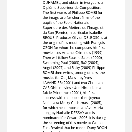
DUHAMEL, and obtain in two years a
Diplôme Superieur de Composition.
The first works of Philippe ROMBI for
the image are for short films of the
pupils of the Ecole Nationale
Supérieure des Métiers de l'Image et
du Son (Fémis), in particular Isabelle
BROUE. Producer Olivier DELBOSC is at
the origin of his meeting with François
OZON for whom he composes his first
movie : Les Amants Criminels (1999).
Then will follow Sous le Sable (2000),
Swimming Pool (2003), 5x2 (2004),
Angel (2007) and Ricky (2009).Philippe
ROMBI then writes, among others, the
musics for Oui, Mais... by Yves
LAVANDIER (2001) and two Christian
CARION's movies : Une Hirondelle a
fait le Printemps (2001), his first
success with the public then Joyeux
Noël - aka Merry Christmas - (2005),
for which he composes an Ave Maria
sung by Nathalie DESSAY and is
nominated for Césars 2006. It is during
the screening of this movie at Cannes
Film Festival that he meets Dany BOON