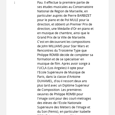
:
Pau. Il effectue la première partie de
ses études musicales au Conservatoire
National de Région de Marseille, en
particulier auprès de Pierre BARBIZET
pour le piano et de Pol MULE pour la
direction, et obtient un Premier Prix de
direction, une Médaille d'Or en piano et
en musique de chambre, ainsi que le
Grand Prix de la Ville de Marseille.
C'est en découvrant les compositions
de John WILLIAMS pour Star Wars et
Rencontres du Troisième Type que
Philippe ROMBI décide de compléter sa
formation et de se spécialiser en
musique de film. Après avoir songé à
l'UCLA (Los Angeles) il opte pour
l'Ecole Supérieure de Musique de
Paris, dans la classe d'Antoine
DUHAMEL, d'où il ressort deux ans
plus tard avec un Diplôme Supérieur
de Composition. Les premières
oeuvres de Philippe ROMBI pour
l'image sont pour des court-métrages
des élèves de l'École Nationale
Supérieure des Métiers de l'Image et
du Son (Fémis), en particulier Isabelle