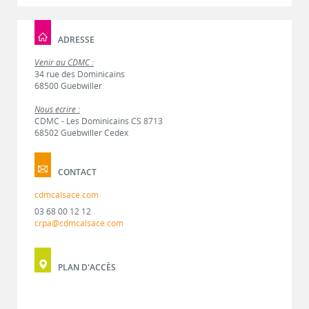
ADRESSE
Venir au CDMC :
34 rue des Dominicains
68500 Guebwiller
Nous écrire :
CDMC - Les Dominicains CS 8713
68502 Guebwiller Cedex
CONTACT
cdmcalsace.com
03 68 00 12 12
crpa@cdmcalsace.com
PLAN D'ACCÈS