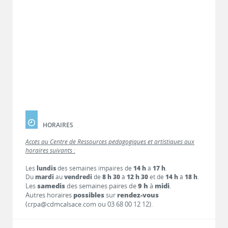
HORAIRES
Accès au Centre de Ressources pédagogiques et artistiques aux
horaires suivants :
Les
lundis
des semaines impaires de
14 h
à
17 h
.
Du
mardi
au
vendredi
de
8 h 30
à
12 h 30
et de
14 h
à
18 h
.
Les
samedis
des semaines paires de
9 h
à
midi
.
Autres horaires
possibles
sur
rendez-vous
(crpa@cdmcalsace.com ou 03 68 00 12 12).