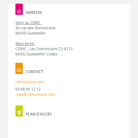
ADRESSE
Venir au CDMC :
34 rue des Dominicains
68500 Guebwiller
Nous écrire :
CDMC - Les Dominicains CS 8713
68502 Guebwiller Cedex
CONTACT
cdmcalsace.com
03 68 00 12 12
crpa@cdmcalsace.com
PLAN D'ACCÈS