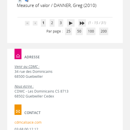
Measure of valor / DANNER, Greg (2010)
1
2
3
(1 - 15 / 31)
Par page :
25
50
100
200
ADRESSE
Venir au CDMC :
34 rue des Dominicains
68500 Guebwiller
Nous écrire :
CDMC - Les Dominicains CS 8713
68502 Guebwiller Cedex
CONTACT
cdmcalsace.com
03 68 00 12 12