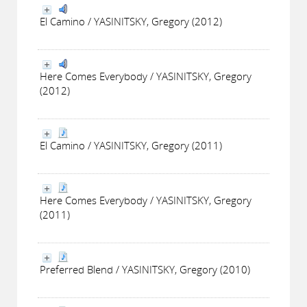
El Camino / YASINITSKY, Gregory (2012)
Here Comes Everybody / YASINITSKY, Gregory
(2012)
El Camino / YASINITSKY, Gregory (2011)
Here Comes Everybody / YASINITSKY, Gregory
(2011)
Preferred Blend / YASINITSKY, Gregory (2010)