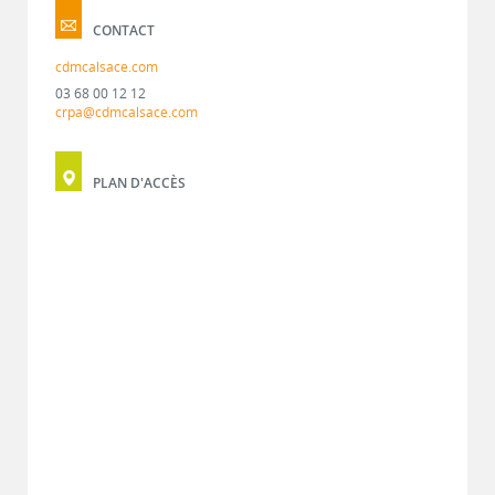
CONTACT
cdmcalsace.com
03 68 00 12 12
crpa@cdmcalsace.com
PLAN D'ACCÈS