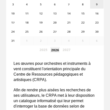
3
4
5
6
7
8
9
10
11
12
13
14
15
16
17
18
19
20
21
22
23
24
25
26
27
28
29
30
31
1
2
3
4
5
6
2025
2027
2026
Les
œuvres
pour orchestres et instruments à
vent constituent l'orientation principale du
Centre de Ressources pédagogiques et
artistiques (CRPA).
Afin de rendre plus aisées les recherches de
ses utilisateurs, le CRPA met à leur disposition
un catalogue informatisé qui leur permet
d'interroger la base de données selon de