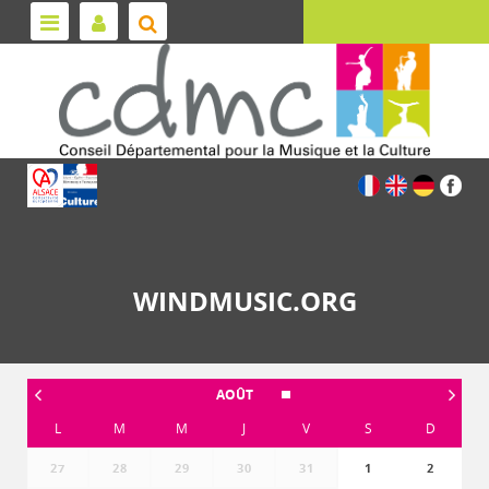
WINDMUSIC.ORG
AOÛT
L
M
M
J
V
S
D
27
28
29
30
31
1
2