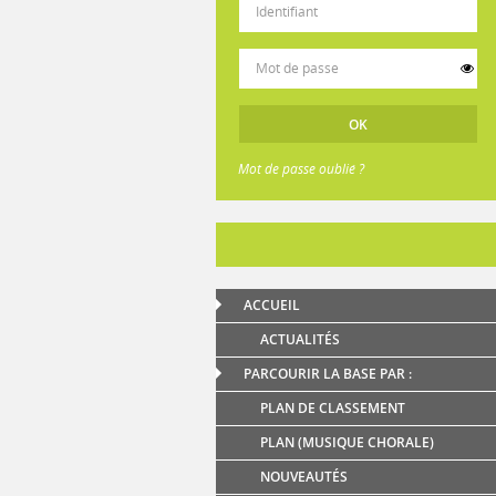
Mot de passe oublié ?
cht
Alba di Gloria
Allegro da concerto
Amazing 
ACCUEIL
ACTUALITÉS
PARCOURIR LA BASE PAR :
PLAN DE CLASSEMENT
PLAN (MUSIQUE CHORALE)
NOUVEAUTÉS