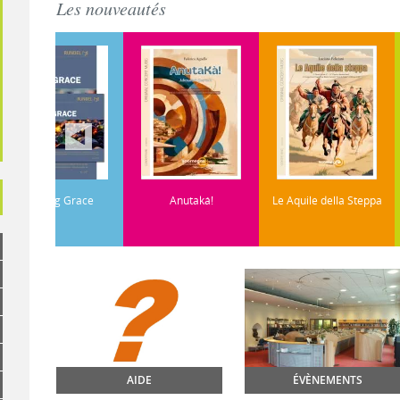
Les nouveautés
Grace
Anutaká!
Le Aquile della Steppa
Ars Nov
AIDE
ÉVÈNEMENTS