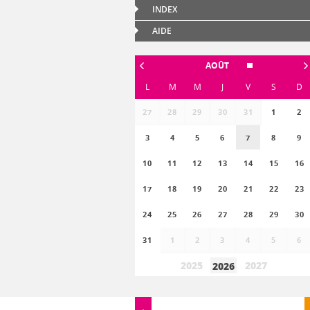
INDEX
AIDE
AOÛT
L
M
M
J
V
S
D
27
28
29
30
31
1
2
3
4
5
6
7
8
9
10
11
12
13
14
15
16
17
18
19
20
21
22
23
24
25
26
27
28
29
30
31
1
2
3
4
5
6
2025
2027
2026