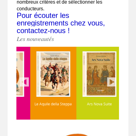
nombreux critères et de sélectionner les
conducteurs.
Pour écouter les
enregistrements chez vous,
contactez-nous !
Les nouveautés
!
Le Aquile della Steppa
Ars Nova Suite
At the Cro