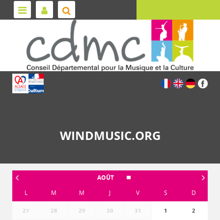
WINDMUSIC.ORG
AOÛT
L
M
M
J
V
S
D
27
28
29
30
31
1
2