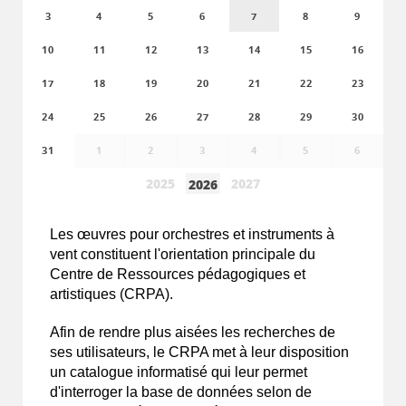
3
4
5
6
7
8
9
10
11
12
13
14
15
16
17
18
19
20
21
22
23
24
25
26
27
28
29
30
31
1
2
3
4
5
6
2025
2027
2026
Les
œuvres
pour orchestres et instruments à
vent constituent l'orientation principale du
Centre de Ressources pédagogiques et
artistiques (CRPA).
Afin de rendre plus aisées les recherches de
ses utilisateurs, le CRPA met à leur disposition
un catalogue informatisé qui leur permet
d'interroger la base de données selon de