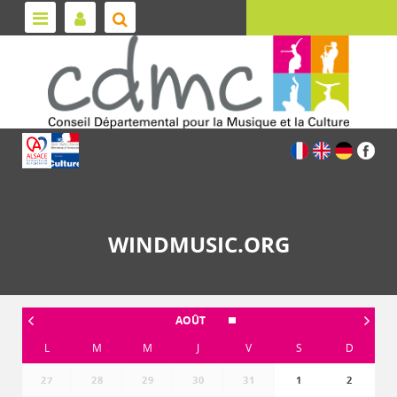
WINDMUSIC.ORG
AOÛT
L
M
M
J
V
S
D
27
28
29
30
31
1
2