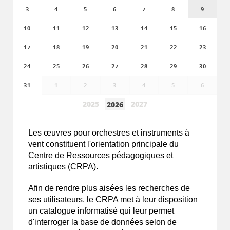
3
4
5
6
7
8
9
10
11
12
13
14
15
16
17
18
19
20
21
22
23
24
25
26
27
28
29
30
31
1
2
3
4
5
6
2025
2027
2026
Les
œuvres
pour orchestres et instruments à
vent constituent l'orientation principale du
Centre de Ressources pédagogiques et
artistiques (CRPA).
Afin de rendre plus aisées les recherches de
ses utilisateurs, le CRPA met à leur disposition
un catalogue informatisé qui leur permet
d'interroger la base de données selon de